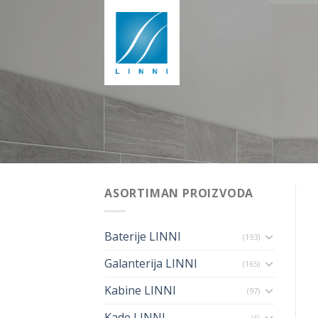
Skip
to
content
ASORTIMAN PROIZVODA
Baterije LINNI
(193)
Galanterija LINNI
(165)
Kabine LINNI
(97)
Kade LINNI
(6)