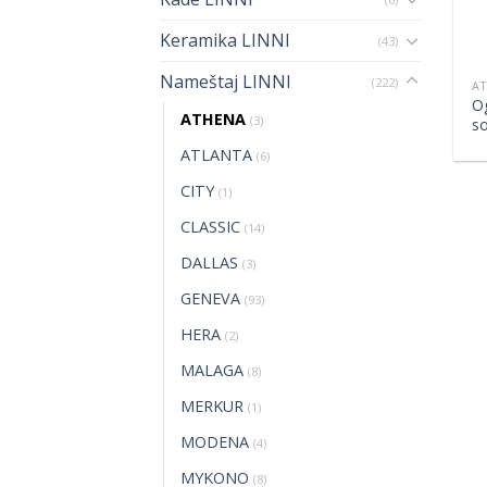
Keramika LINNI
(43)
Nameštaj LINNI
(222)
A
O
ATHENA
(3)
s
ATLANTA
(6)
CITY
(1)
CLASSIC
(14)
DALLAS
(3)
GENEVA
(93)
HERA
(2)
MALAGA
(8)
MERKUR
(1)
MODENA
(4)
MYKONO
(8)