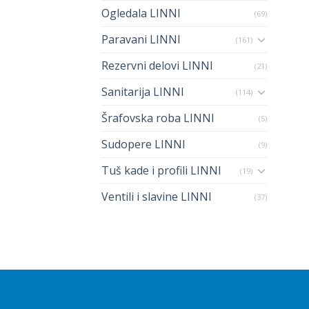
ogledala LINNI
(69)
Paravani LINNI
(161)
rezervni delovi LINNI
(21)
Sanitarija LINNI
(114)
šrafovska roba LINNI
(5)
sudopere LINNI
(9)
Tuš kade i profili LINNI
(19)
ventili i slavine LINNI
(37)