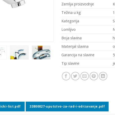
Zemlja proizvodnje
K
Težina u kg
1
Kategorija
S
Lomljivo
Boja slavina
h
Materijal slavina
o
Garancija na slavine
5
Tip slavine
j
cki-list.pdf
33800027-uputstvo-za-rad-i-odrzavanje.pdf