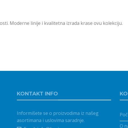
i. Moderne linije i kvalitetna izrada krase ovu kolekciju.
KONTAKT INFO
KO
Informišete se o proizvodima iz našeg
Poč
asortimana i uslovima saradnje.
O n