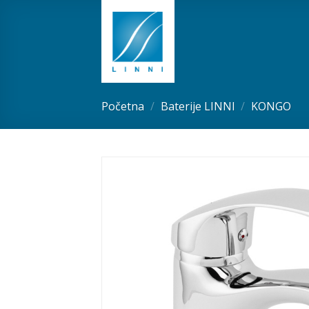
Skip
to
content
Početna
/
Baterije LINNI
/
KONGO