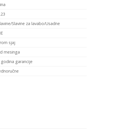
ina
.23
lavine/Slavine za lavabo/Usadne
NE
rom sjaj
d mesinga
 godina garancije
ednoručne