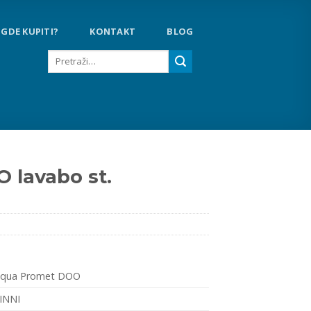
GDE KUPITI?
KONTAKT
BLOG
Pretraga
za:
 lavabo st.
qua Promet DOO
INNI