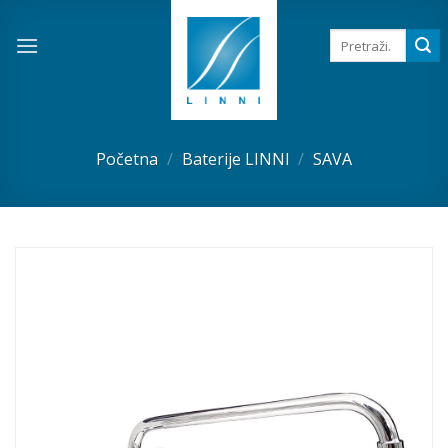
Skip
to
Pretraga
za:
content
Početna
/
Baterije LINNI
/
SAVA