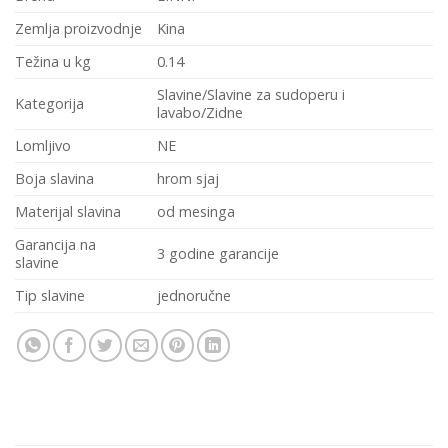
Zemlja proizvodnje
Kina
Težina u kg
0.14
Slavine/Slavine za sudoperu i
Kategorija
lavabo/Zidne
Lomljivo
NE
Boja slavina
hrom sjaj
Materijal slavina
od mesinga
Garancija na
3 godine garancije
slavine
Tip slavine
jednoručne