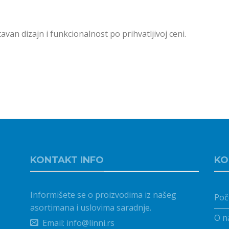
van dizajn i funkcionalnost po prihvatljivoj ceni.
KONTAKT INFO
KO
Informišete se o proizvodima iz našeg
Poč
asortimana i uslovima saradnje.
O n
Email: info@linni.rs