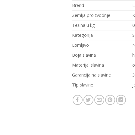
Brend
L
Zemlja proizvodnje
K
Težina u kg
0
Kategorija
S
Lomljivo
Boja slavina
h
Materijal slavina
o
Garancija na slavine
3
Tip slavine
j