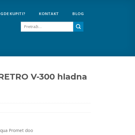
GDE KUPITI?
KONTAKT
BLOG
Pretraga
za:
 RETRO V-300 hladna
qua Promet doo