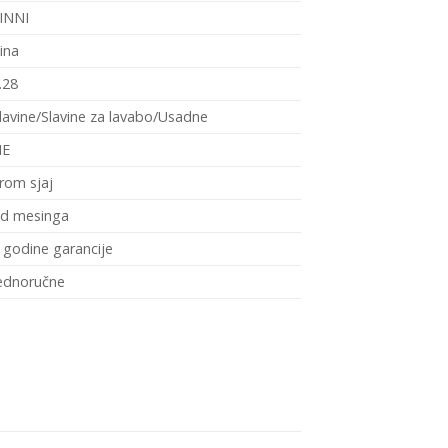
INNI
ina
.28
lavine/Slavine za lavabo/Usadne
NE
rom sjaj
d mesinga
 godine garancije
ednoručne