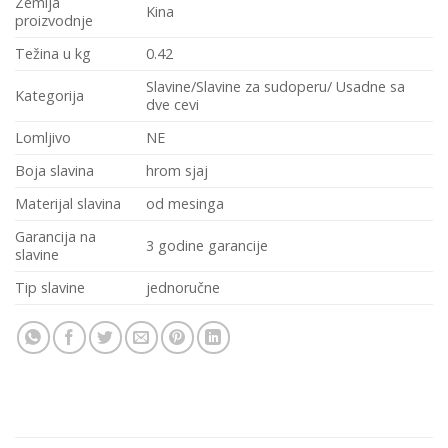
Zemlja
Kina
proizvodnje
Težina u kg
0.42
Slavine/Slavine za sudoperu/ Usadne sa
Kategorija
dve cevi
Lomljivo
NE
Boja slavina
hrom sjaj
Materijal slavina
od mesinga
Garancija na
3 godine garancije
slavine
Tip slavine
jednoručne