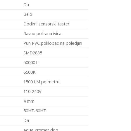
Da
Belo
Dodirni senzorski taster
Ravno polirana ivica
Pun PVC poklopac na poledjini
SMD2835
50000 h
6500K
1500 LM po metru
110-240V
4 mm
50HZ-60HZ
Da
Aqua Promet doo