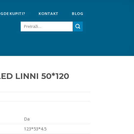
GDE KUPITI?
KONTAKT
BLOG
Pretraga
za:
LED LINNI 50*120
Da
123*53*4.5