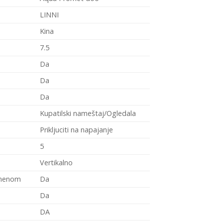
LINNI
Kina
7.5
Da
Da
Da
Kupatilski nameštaj/Ogledala
Prikljuciti na napajanje
5
Vertikalno
emenom
Da
Da
DA