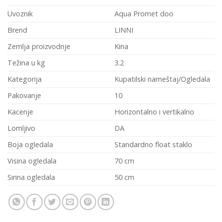
Uvoznik
Aqua Promet doo
Brend
LINNI
Zemlja proizvodnje
Kina
Težina u kg
3.2
Kategorija
Kupatilski nameštaj/Ogledala
Pakovanje
10
Kacenje
Horizontalno i vertikalno
Lomljivo
DA
Boja ogledala
Standardno float staklo
Visina ogledala
70 cm
Sirina ogledala
50 cm