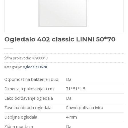
Ogledalo 402 classic LINNI 50*70
Šifra proizvoda:
47900013
Kategorija:
ogledala LINNI
Otpornost na bakterije i budj
Da
Dimenzija pakovanja u cm
71*51*1.5
Lako održavanje ogledala
Da
Zavrsna obrada ogledala
Ravno polirana ivica
Debljina ogledala
4 mm
Zidna montaza
Da