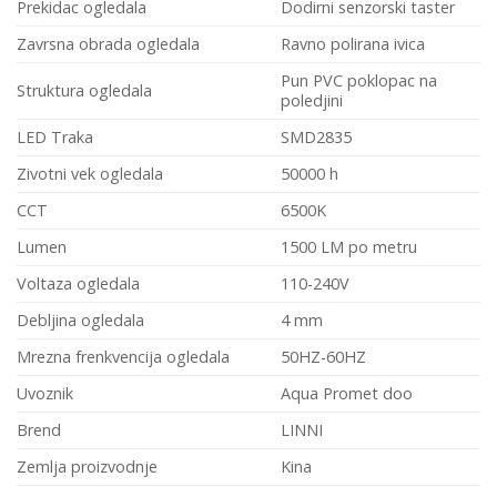
Prekidac ogledala
Dodirni senzorski taster
Zavrsna obrada ogledala
Ravno polirana ivica
Pun PVC poklopac na
Struktura ogledala
poledjini
LED Traka
SMD2835
Zivotni vek ogledala
50000 h
CCT
6500K
Lumen
1500 LM po metru
Voltaza ogledala
110-240V
Debljina ogledala
4 mm
Mrezna frenkvencija ogledala
50HZ-60HZ
Uvoznik
Aqua Promet doo
Brend
LINNI
Zemlja proizvodnje
Kina