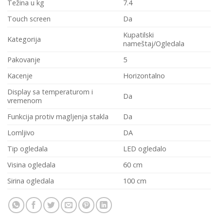
Težina u kg
7.4
Touch screen
Da
Kupatilski
Kategorija
nameštaj/Ogledala
Pakovanje
5
Kacenje
Horizontalno
Display sa temperaturom i
Da
vremenom
Funkcija protiv magljenja stakla
Da
Lomljivo
DA
Tip ogledala
LED ogledalo
Visina ogledala
60 cm
Sirina ogledala
100 cm