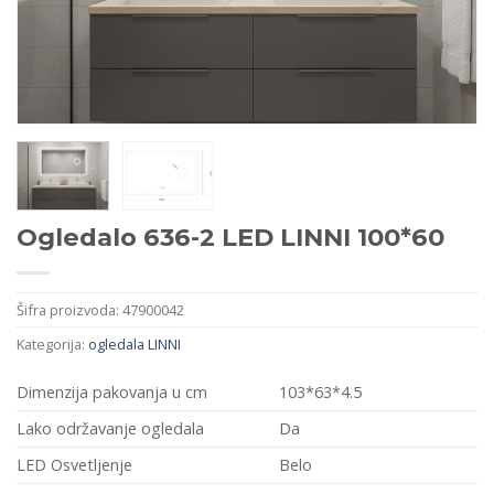
Ogledalo 636-2 LED LINNI 100*60
Šifra proizvoda:
47900042
Kategorija:
ogledala LINNI
Dimenzija pakovanja u cm
103*63*4.5
Lako održavanje ogledala
Da
LED Osvetljenje
Belo