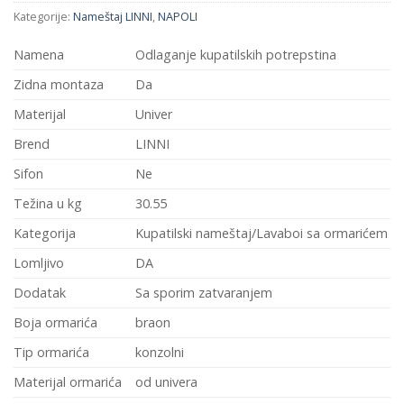
Kategorije:
Nameštaj LINNI
,
NAPOLI
Namena
Odlaganje kupatilskih potrepstina
Zidna montaza
Da
Materijal
Univer
Brend
LINNI
Sifon
Ne
Težina u kg
30.55
Kategorija
Kupatilski nameštaj/Lavaboi sa ormarićem
Lomljivo
DA
Dodatak
Sa sporim zatvaranjem
Boja ormarića
braon
Tip ormarića
konzolni
Materijal ormarića
od univera