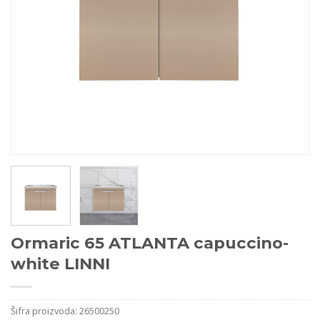
Ormaric 65 ATLANTA capuccino-
white LINNI
Šifra proizvoda:
26500250