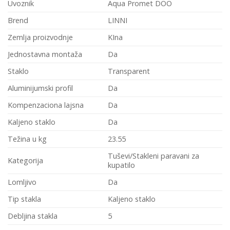
Uvoznik
Aqua Promet DOO
Brend
LINNI
Zemlja proizvodnje
KIna
Jednostavna montaža
Da
Staklo
Transparent
Aluminijumski profil
Da
Kompenzaciona lajsna
Da
Kaljeno staklo
Da
Težina u kg
23.55
Tuševi/Stakleni paravani za
Kategorija
kupatilo
Lomljivo
Da
Tip stakla
Kaljeno staklo
Debljina stakla
5