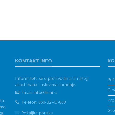
KONTAKT INFO
KO
Informišete se o proizvodima iz našeg
Poč
asortimana i uslovima saradnje.
O n
Email: info@linni.rs
Pro
ta.
Telefon: 060-32-43-808
emo
Gde
Pošaljite poruku
ta