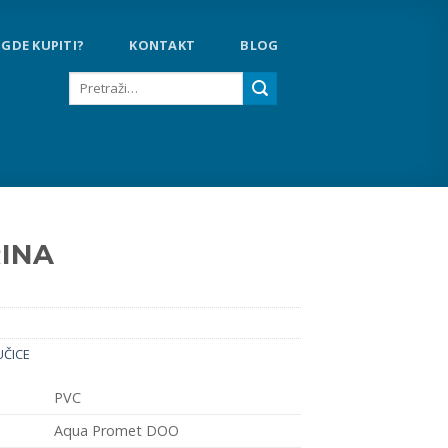
GDE KUPITI?
KONTAKT
BLOG
Pretraga
za:
RINA
UČICE
PVC
Aqua Promet DOO