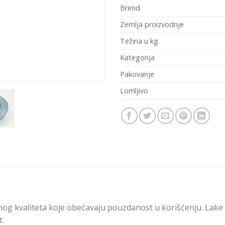
Brend
Zemlja proizvodnje
Težina u kg
Kategorija
Pakovanje
Lomljivo
čnog kvaliteta koje obećavaju pouzdanost u korišćenju. Lake
t.