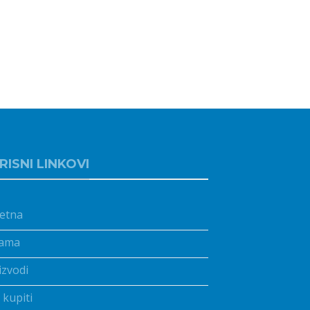
RISNI LINKOVI
etna
ama
izvodi
 kupiti