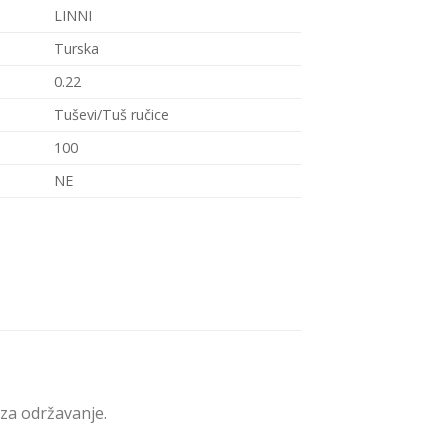
LINNI
Turska
0.22
Tuševi/Tuš ručice
100
NE
 za održavanje.