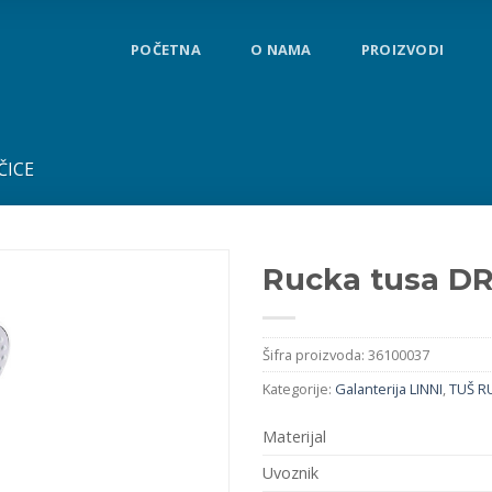
POČETNA
O NAMA
PROIZVODI
ČICE
Rucka tusa D
Šifra proizvoda:
36100037
Kategorije:
Galanterija LINNI
,
TUŠ R
Materijal
Uvoznik