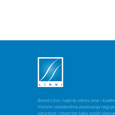
Brend Linni, najbolji odnos cene i kvalite
Visokim standardima poslovanja neguj
sigurnost i integritet kako svojih klijena