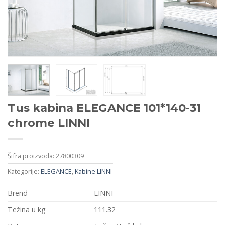
Tus kabina ELEGANCE 101*140-31
chrome LINNI
Šifra proizvoda:
27800309
Kategorije:
ELEGANCE
,
Kabine LINNI
Brend
LINNI
Težina u kg
111.32