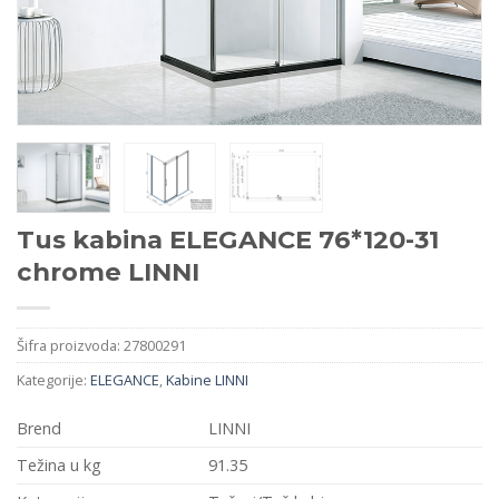
Tus kabina ELEGANCE 76*120-31
chrome LINNI
Šifra proizvoda:
27800291
Kategorije:
ELEGANCE
,
Kabine LINNI
Brend
LINNI
Težina u kg
91.35