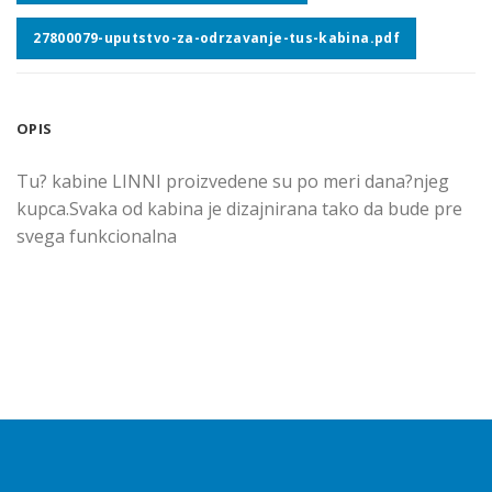
27800079-uputstvo-za-odrzavanje-tus-kabina.pdf
OPIS
Tu? kabine LINNI proizvedene su po meri dana?njeg
kupca.Svaka od kabina je dizajnirana tako da bude pre
svega funkcionalna