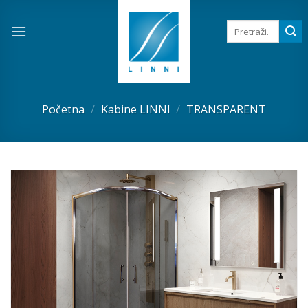
Skip
to
Pretraga
za:
content
Početna
/
Kabine LINNI
/
TRANSPARENT