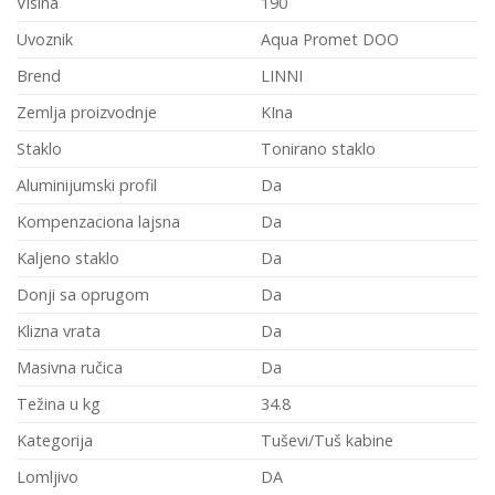
Visina
190
Uvoznik
Aqua Promet DOO
Brend
LINNI
Zemlja proizvodnje
KIna
Staklo
Tonirano staklo
Aluminijumski profil
Da
Kompenzaciona lajsna
Da
Kaljeno staklo
Da
Donji sa oprugom
Da
Klizna vrata
Da
Masivna ručica
Da
Težina u kg
34.8
Kategorija
Tuševi/Tuš kabine
Lomljivo
DA