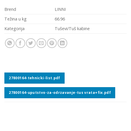
Brend
LINNI
Težina u kg
66.96
Kategorija
Tuševi/Tuš kabine
27800164-tehnicki-list.pdf
27800164-uputstvo-za-odrzavanje-tus vrata+fix.pdf