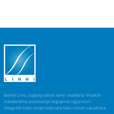
Brend Linni, najbolji odnos cene i kvaliteta. Visokim
standardima poslovanja negujemo sigurnost i
integritet kako svojih klijenata tako i svojih saradnika.