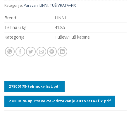
Kategorije:
Paravani LINNI
,
TUŠ VRATA+FIX
Brend
LINNI
Težina u kg
41.85
Kategorija
Tuševi/Tuš kabine
27800178-tehnicki-list.pdf
27800178-uputstvo-za-odrzavanje-tus vrata+fix.pdf