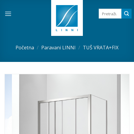
Skip
to
Pretraga
za:
content
Početna
/
Paravani LINNI
/
TUŠ VRATA+FIX