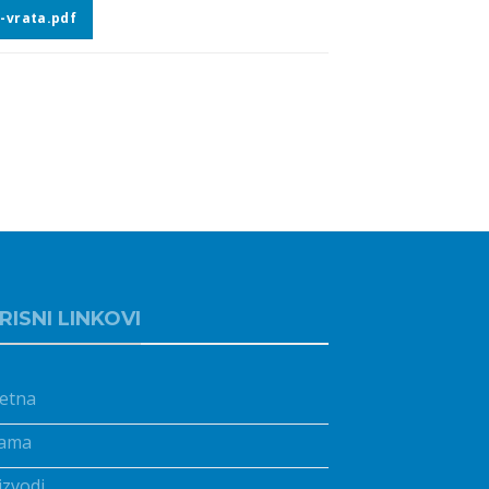
-vrata.pdf
RISNI LINKOVI
etna
ama
izvodi