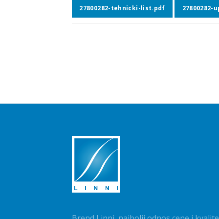
27800282-tehnicki-list.pdf
27800282-u
Brend Linni, najbolji odnos cene i kvalite