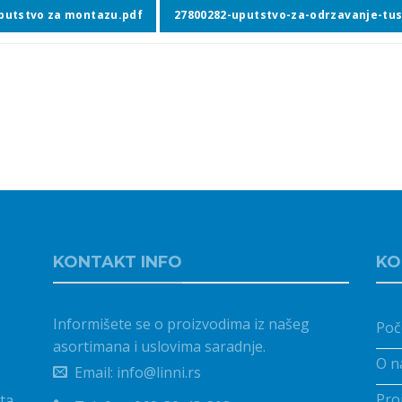
putstvo za montazu.pdf
27800282-uputstvo-za-odrzavanje-tus
KONTAKT INFO
KO
Informišete se o proizvodima iz našeg
Poč
asortimana i uslovima saradnje.
O n
Email: info@linni.rs
Pro
ta.