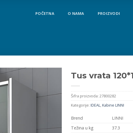
POČETNA
O NAMA
PROIZVODI
Tus vrata 120*
Šifra proizvoda:
27800282
Kategorije:
IDEAL
,
Kabine LINNI
Brend
LINNI
Težina u kg
37.3