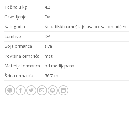
Težina u kg
4.2
Osvetljenje
Da
Kategorija
Kupatilski nameštaj/Lavaboi sa ormarićem
Lomljivo
DA
Boja ormarića
siva
Površina ormarića
mat
Materijal ormarića
od medijapana
Širina ormarića
56.7 cm