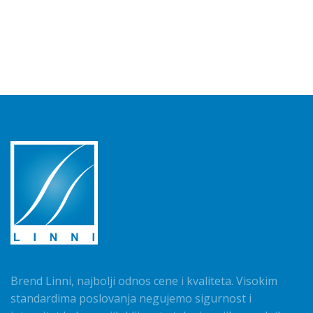
Brend Linni, najbolji odnos cene i kvaliteta. Visokim
standardima poslovanja negujemo sigurnost i