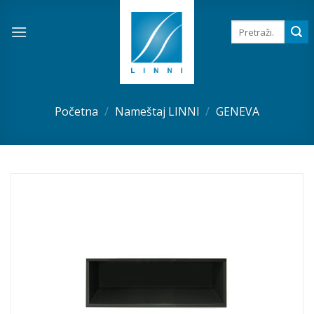
Skip
to
Pretraga
za:
content
Početna
/
Nameštaj LINNI
/
GENEVA