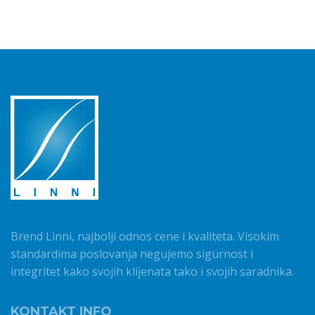
Brend Linni, najbolji odnos cene i kvaliteta. Visokim
standardima poslovanja negujemo sigurnost i
integritet kako svojih klijenata tako i svojih saradnika.
KONTAKT INFO