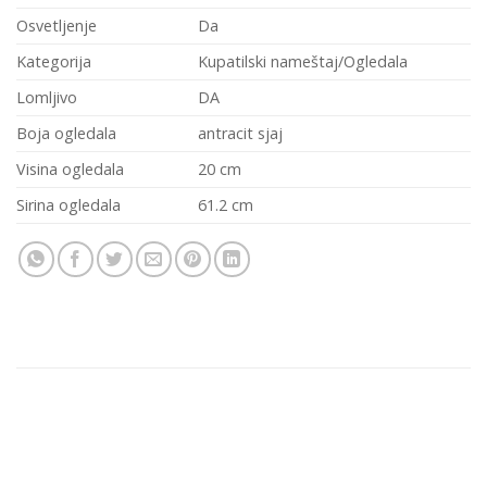
Osvetljenje
Da
Kategorija
Kupatilski nameštaj/Ogledala
Lomljivo
DA
Boja ogledala
antracit sjaj
Visina ogledala
20 cm
Sirina ogledala
61.2 cm