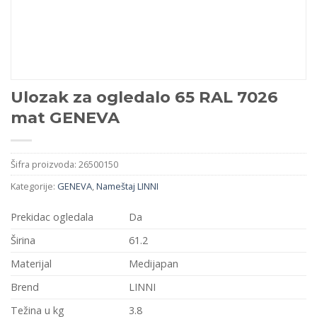
Ulozak za ogledalo 65 RAL 7026
mat GENEVA
Šifra proizvoda:
26500150
Kategorije:
GENEVA
,
Nameštaj LINNI
Prekidac ogledala
Da
Širina
61.2
Materijal
Medijapan
Brend
LINNI
Težina u kg
3.8