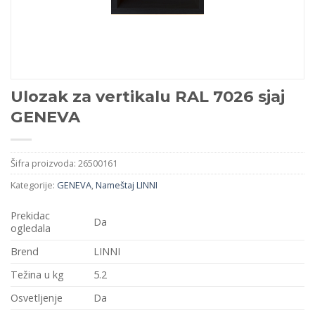
Ulozak za vertikalu RAL 7026 sjaj
GENEVA
Šifra proizvoda:
26500161
Kategorije:
GENEVA
,
Nameštaj LINNI
Prekidac
Da
ogledala
Brend
LINNI
Težina u kg
5.2
Osvetljenje
Da