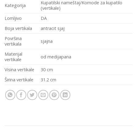
Kupatilski nameštaj/Komode za kupatilo
Kategorija
(vertikale)
Lomljivo
DA
Boja vertikala
antracit sjaj
Površina
sjajna
vertikala
Materijal
od medijapana
vertikale
Visina vertikale
30 cm
Širina vertikale
31.2 cm