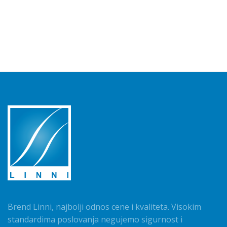
Brend Linni, najbolji odnos cene i kvaliteta. Visokim
standardima poslovanja negujemo sigurnost i