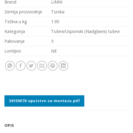
Brend
LINNI
Zemlja proizvodnje
Turska
Težina u kg
1.95
Kategorija
Tuševi/Usponski (Nadglavni) tuševi
Pakovanje
5
Lomljivo
NE
36100070-uputstvo-za-montazu.pdf
OPIS