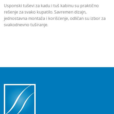
Usponski tuševi za kadu i tuš kabinu su praktično
rešenje za svako kupatilo. Savremen dizajn,
jednostavna montaža i korišćenje, odličan su izbor za
svakodnevno tuširanje.