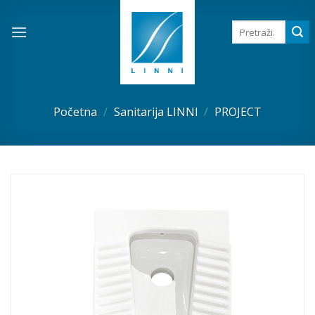
Skip
to
Pretraga
za:
content
Početna
/
Sanitarija LINNI
/
PROJECT