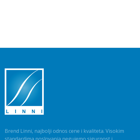
Brend Linni, najbolji odnos cene i kvaliteta. Visokim
standardima poslovanja negujemo sigurnost i