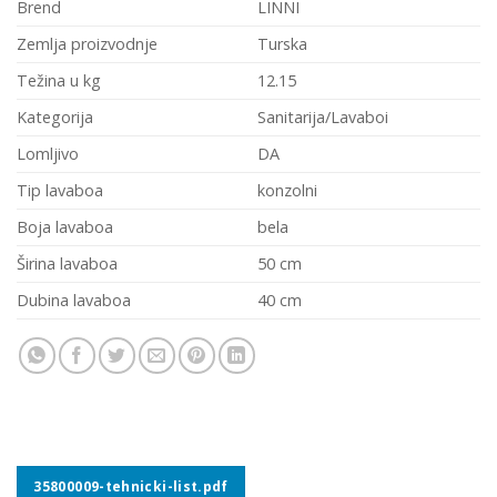
Brend
LINNI
Zemlja proizvodnje
Turska
Težina u kg
12.15
Kategorija
Sanitarija/Lavaboi
Lomljivo
DA
Tip lavaboa
konzolni
Boja lavaboa
bela
Širina lavaboa
50 cm
Dubina lavaboa
40 cm
35800009-tehnicki-list.pdf