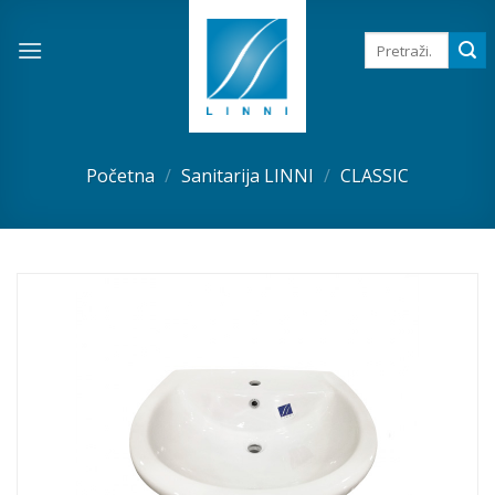
Skip
to
Pretraga
za:
content
Početna
/
Sanitarija LINNI
/
CLASSIC