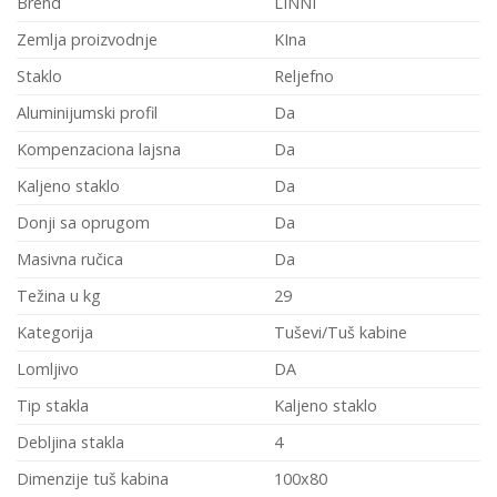
Brend
LINNI
Zemlja proizvodnje
KIna
Staklo
Reljefno
Aluminijumski profil
Da
Kompenzaciona lajsna
Da
Kaljeno staklo
Da
Donji sa oprugom
Da
Masivna ručica
Da
Težina u kg
29
Kategorija
Tuševi/Tuš kabine
Lomljivo
DA
Tip stakla
Kaljeno staklo
Debljina stakla
4
Dimenzije tuš kabina
100x80