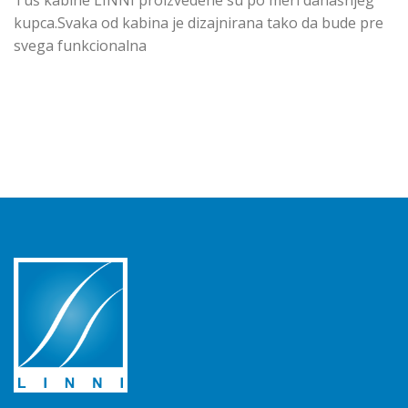
Tuš kabine LINNI proizvedene su po meri današnjeg
kupca.Svaka od kabina je dizajnirana tako da bude pre
svega funkcionalna