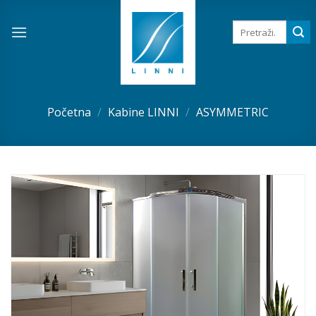
Skip
to
Pretraga
za:
content
Početna
/
Kabine LINNI
/
ASYMMETRIC